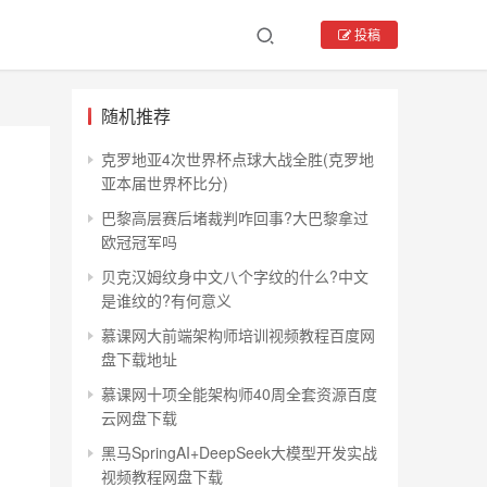
投稿
随机推荐
克罗地亚4次世界杯点球大战全胜(克罗地
亚本届世界杯比分)
巴黎高层赛后堵裁判咋回事?大巴黎拿过
欧冠冠军吗
贝克汉姆纹身中文八个字纹的什么?中文
是谁纹的?有何意义
慕课网大前端架构师培训视频教程百度网
盘下载地址
慕课网十项全能架构师40周全套资源百度
云网盘下载
黑马SpringAI+DeepSeek大模型开发实战
视频教程网盘下载