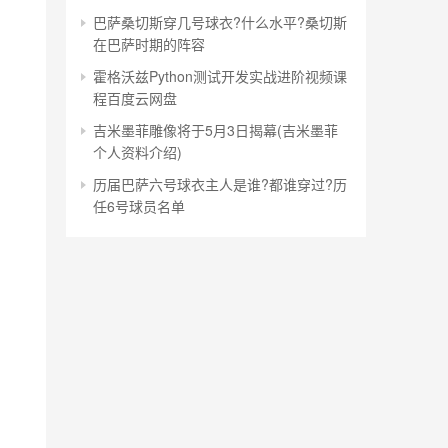
巴萨桑切斯穿几号球衣?什么水平?桑切斯
在巴萨时期的阵容
霍格沃兹Python测试开发实战进阶视频课
程百度云网盘
吉米墨菲雕像将于5月3日揭幕(吉米墨菲
个人资料介绍)
历届巴萨六号球衣主人是谁?都谁穿过?历
任6号球员名单