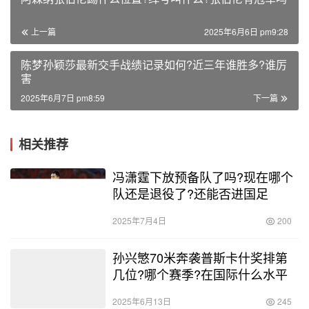
上一篇
2025年6月6日 pm9:28
陈梦孙颖莎最新交手战绩记录如何?近三年谁胜多?谁厉
害
2025年6月7日 pm8:59
下一篇
相关推荐
冯潇霆下放预备队了吗?现在哪个
队还是退役了?还能否进国足
2025年7月4日
200
孙兴慜70米奔袭普斯卡什奖排第
几位?哪个赛季?在国际什么水平
2025年6月13日
245