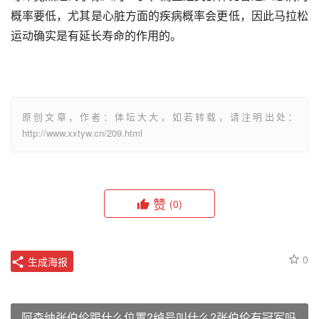
概率要低，尤其是心脏方面的疾病概率会更低，因此马拉松
运动确实是有延长寿命的作用的。
原创文章，作者：体坛大大，如若转载，请注明出处：
http://www.xxtyw.cn/209.html
赞
(0)
0
生成海报
阿森纳张伯伦踢什么位置?绰号叫什么?张伯伦有冠军吗