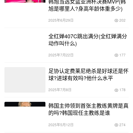
韩旭当选女篮亚洲杯决赛MVP(韩
旭是哪里人?身高年龄体重多少)
2025年6月29日
202
全红婵407C跳出满分(全红婵满分
动作叫什么)
2025年7月22日
177
足协认定费莱尼绝杀是好球还是怀
球?进球有效吗?他什么水平
2025年7月8日
178
韩国主帅领到首张主教练黄牌是真
的吗?韩国现任主教练是谁
2025年5月12日
274