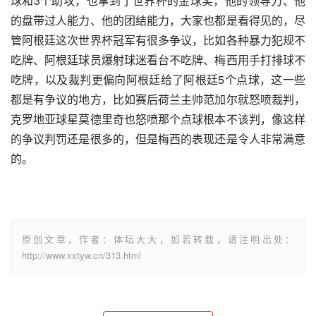
球和3个助攻，也拿到了世界杯的金球奖，他的领导力、他
的盘带过人能力、他的团结能力，大家也都是看得见的，尽
管阿根廷这次世界杯冠军有很多争议，比如各种暴力犯规不
吃牌、阿根廷球员爆射球迷看台不吃牌、梅西用手打排球不
吃牌，以及裁判更偏向阿根廷给了阿根廷5个点球，这一些
都是有争议的地方，比如赛后荷兰主帅范加尔就怒喷裁判，
克罗地亚球星莫德里奇也怒喷那个点球根本不该判，像这样
的争议判罚还是很多的，但是梅西的表现还是令人非常满意
的。
原创文章，作者：体坛大大，如若转载，请注明出处：
http://www.xxtyw.cn/313.html