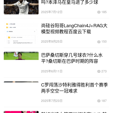
吗?本泽马在皇马进了多少球
2025年7月12日
185
尚硅谷阳哥LangChain4J+RAG大
模型视频教程百度云下载
2025年9月25日
150
巴萨桑切斯穿几号球衣?什么水
平?桑切斯在巴萨时期的阵容
2025年6月11日
273
C罗闯荡沙特利雅得胜利首个赛季
两手空空一冠难求
2025年7月23日
187