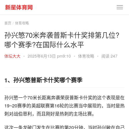
首页
体育攻略
孙兴慜70米奔袭普斯卡什奖排第几位?
哪个赛季?在国际什么水平
体坛大大
•
2025年6月13日 pm9:10
•
体育攻略
•
阅读 247
1、孙兴慜普斯卡什奖哪个赛季
孙兴慜一个70米长距离奔袭荣获普斯卡什奖的这个表现是在
19~20赛季的英超联赛第16轮的比赛当中展现的，当时是热
刺对战伯恩利，而且刚好是热刺的主场比赛。
这次一条龙破门发生在比赛的第20分钟，当时孙兴敏在自己