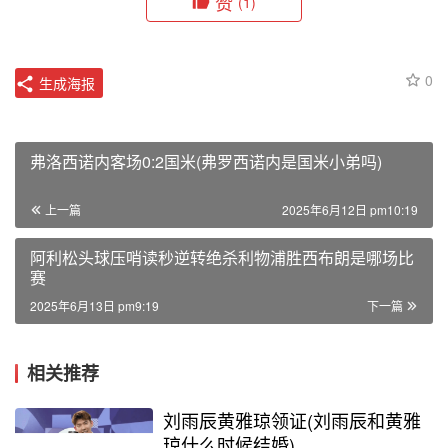
赞
(1)
0
生成海报
弗洛西诺内客场0:2国米(弗罗西诺内是国米小弟吗)
上一篇
2025年6月12日 pm10:19
阿利松头球压哨读秒逆转绝杀利物浦胜西布朗是哪场比
赛
2025年6月13日 pm9:19
下一篇
相关推荐
刘雨辰黄雅琼领证(刘雨辰和黄雅
琼什么时候结婚)