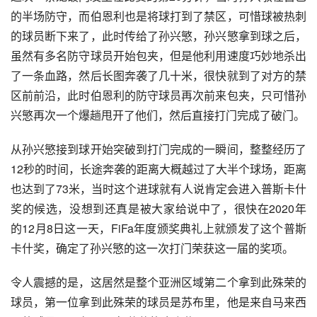
的半场防守，而伯恩利也是将球打到了禁区，可惜球被热刺
的球员断下来了，此时传给了孙兴慜，孙兴慜拿到球之后，
虽然有多名防守球员开始包夹，但是他利用速度巧妙地杀出
了一条血路，然后长图奔袭了几十米，很快就到了对方的禁
区前前沿，此时伯恩利的防守球员再次前来包夹，只可惜孙
兴慜再次一个爆趟甩开了他们，然后直接打门完成了破门。
从孙兴慜接到球开始突破到打门完成的一瞬间，整整经历了
12秒的时间，长途奔袭的距离大概越过了大半个球场，距离
也达到了73米，当时这个进球就有人说肯定会进入普斯卡什
奖的候选，没想到还真是被大家给说中了，很快在2020年
的12月8日这一天，FiFa年度颁奖典礼上就颁发了这个普斯
卡什奖，确定了孙兴慜的这一次打门荣获这一届的奖项。
令人震撼的是，这居然是整个亚洲区域第二个拿到此殊荣的
球员，第一位拿到此殊荣的球员是苏布里，他是来自马来西