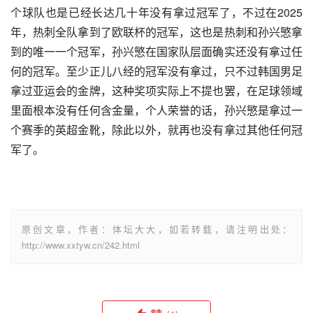
个球队也是已经长达几十年没有拿过冠军了，不过在2025
年，热刺全队拿到了欧联杯的冠军，这也是热刺和孙兴慜拿
到的唯一一个冠军，孙兴慜在国家队层面确实还没有拿过任
何的冠军。至少正儿八经的冠军没有拿过，只不过韩国男足
拿过亚运会的金牌，这种奖项实际上不提也罢，在足球领域
里面根本没有任何含金量，个人荣誉的话，孙兴慜是拿过一
个赛季的英超金靴，除此以外，就再也没有拿过其他任何冠
军了。
原创文章，作者：体坛大大，如若转载，请注明出处：
http://www.xxtyw.cn/242.html