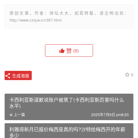
原创文章，作者：体坛大大，如若转载，请注明出处：
http://www.xxtyw.cn/397.html
赞
(0)
0
生成海报
卡西利亚斯道歉说账户被黑了(卡西利亚斯厉害吗什么
水平)
上一篇
2025年7月9日 pm8:20
利雅得新月已报价梅西是真的吗?沙特给梅西开的年薪
多少