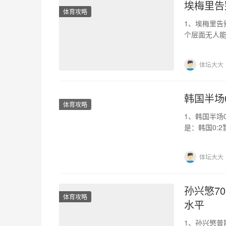
埃梅里告
体育攻略
1、埃梅里告
个层面无人
告别了他最
体坛大大
韩国半场
体育攻略
1、韩国半场
是：韩国0:
在上半场第2
体坛大大
孙兴慜7
体育攻略
水平
1、孙兴慜普