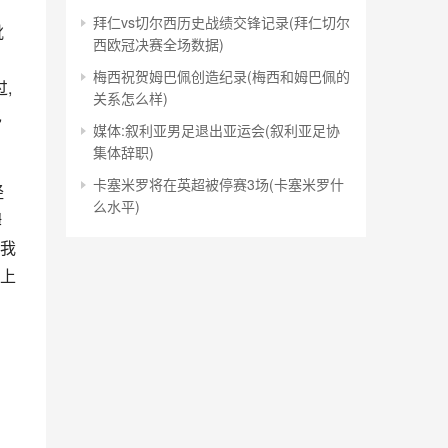
拜仁vs切尔西历史战绩交锋记录(拜仁切尔
靴
西欧冠决赛全场数据)
梅西祝贺姆巴佩创造纪录(梅西和姆巴佩的
,
关系怎么样)
也
媒体:叙利亚男足退出亚运会(叙利亚足协
集体辞职)
卡塞米罗将在英超被停赛3场(卡塞米罗什
经
么水平)
姆
我
上