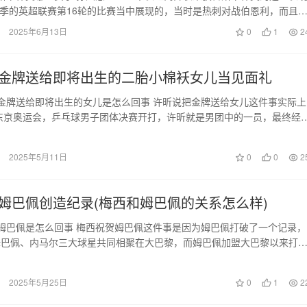
0赛季的英超联赛第16轮的比赛当中展现的，当时是热刺对战伯恩利，而且
主场比赛…
2025年6月13日
0
1
2
金牌送给即将出生的二胎小棉袄女儿当见面礼
金牌送给即将出生的女儿是怎么回事 许昕说把金牌送给女儿这件事实际上
的东京奥运会，乒乓球男子团体决赛开打，许昕就是男团中的一员，最终经
团3:0…
2025年5月11日
0
0
2
姆巴佩创造纪录(梅西和姆巴佩的关系怎么样)
姆巴佩是怎么回事 梅西祝贺姆巴佩这件事是因为姆巴佩打破了一个记录，
姆巴佩、内马尔三大球星共同相聚在大巴黎，而姆巴佩加盟大巴黎以来打
球，彻底成为了…
2025年5月25日
0
1
2