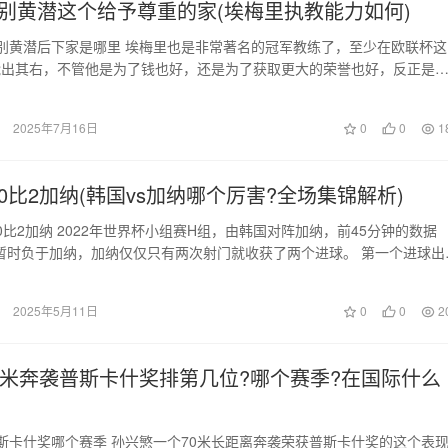
别黄潜这个给予尊重的家(埃梅里执教能力如何)
别黄潜后下家是哪里 埃梅里也是非常著名的冠军教练了，至少在欧联杯这
能出其右，不管他是为了钱也好，还是为了获取更大的荣誉也好，反正是
爱的俱乐部比利亚…
2025年7月16日
0
0
1
0比2加纳(韩国vs加纳哪个厉害?全场集锦解析)
0比2加纳 2022年世界杯小组赛H组，由韩国对阵加纳，前45分钟的数据
2暂时负于加纳，加纳仅仅只有两次射门就收获了两个进球。 第一个进球出
3…
2025年5月11日
0
0
2
0米奔袭普斯卡什奖排第几位?哪个赛季?在国际什么
斯卡什奖哪个赛季 孙兴慜一个70米长距离奔袭荣获普斯卡什奖的这个表