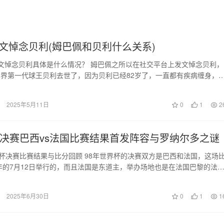
文悼念贝利(姆巴佩和贝利什么关系)
文悼念贝利具体是什么情况？ 姆巴佩之所以在社交平台上发文悼念贝利，
界第一代球王贝利去世了，因为贝利已经82岁了，一直都有疾病缠身，
并且伴有多处器…
2025年5月11日
0
1
2
杯决赛巴西vs法国比赛结果首发阵容与罗纳尔多之谜
界杯决赛比赛结果与比分回顾 98年世界杯的决赛双方是巴西和法国，这场
8年的7月12日举行的，而且法国是东道主，举办场地也是在法国巴黎的法
可以说…
2025年6月30日
0
1
1