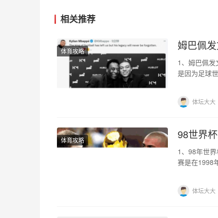
相关推荐
姆巴佩发
体育攻略
1、姆巴佩发
是因为足球世
有结肠癌，
体坛大大
98世界
体育攻略
1、98年世
赛是在199
西大球场，
体坛大大