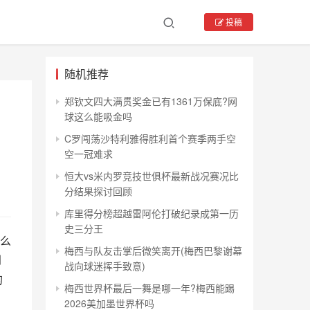
投稿
随机推荐
郑钦文四大满贯奖金已有1361万保底?网
球这么能吸金吗
C罗闯荡沙特利雅得胜利首个赛季两手空
空一冠难求
恒大vs米内罗竞技世俱杯最新战况赛况比
分结果探讨回顾
库里得分榜超越雷阿伦打破纪录成第一历
史三分王
么
梅西与队友击掌后微笑离开(梅西巴黎谢幕
到
战向球迷挥手致意)
的
梅西世界杯最后一舞是哪一年?梅西能踢
2026美加墨世界杯吗