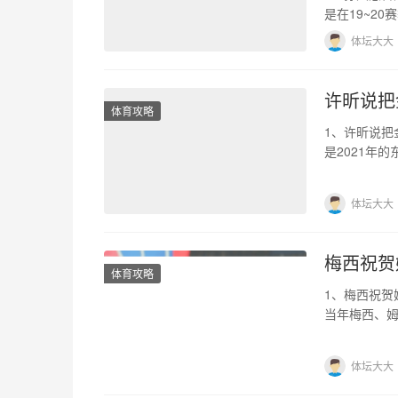
是在19~2
好是热刺的
体坛大大
许昕说把
体育攻略
1、许昕说把
是2021年
3轮的战斗，男
体坛大大
梅西祝贺
体育攻略
1、梅西祝贺
当年梅西、
了201个进
体坛大大