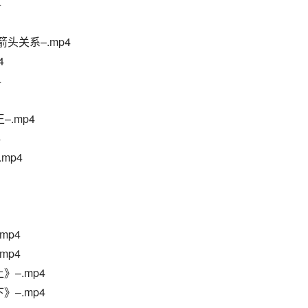
4
头关系–.mp4
4
4
–.mp4
4
mp4
mp4
mp4
》–.mp4
》–.mp4