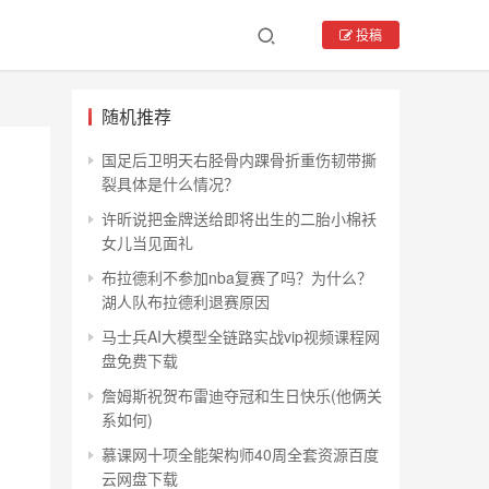
投稿
随机推荐
国足后卫明天右胫骨内踝骨折重伤韧带撕
裂具体是什么情况？
许昕说把金牌送给即将出生的二胎小棉袄
女儿当见面礼
布拉德利不参加nba复赛了吗？为什么？
湖人队布拉德利退赛原因
马士兵AI大模型全链路实战vip视频课程网
盘免费下载
詹姆斯祝贺布雷迪夺冠和生日快乐(他俩关
系如何)
慕课网十项全能架构师40周全套资源百度
云网盘下载