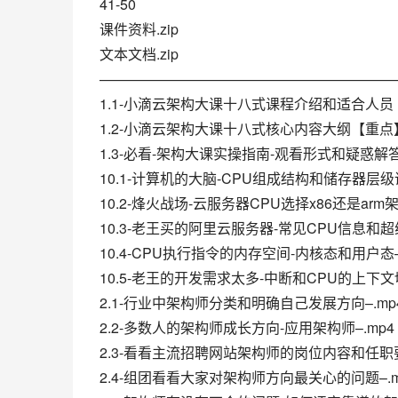
41-50
课件资料.zip
文本文档.zip
—————————————————————
1.1-小滴云架构大课十八式课程介绍和适合人员【
1.2-小滴云架构大课十八式核心内容大纲【重点】
1.3-必看-架构大课实操指南-观看形式和疑惑解答–
10.1-计算机的大脑-CPU组成结构和储存器层级讲
10.2-烽火战场-云服务器CPU选择x86还是arm架
10.3-老王买的阿里云服务器-常见CPU信息和超线
10.4-CPU执行指令的内存空间-内核态和用户态–
10.5-老王的开发需求太多-中断和CPU的上下文切
2.1-行业中架构师分类和明确自己发展方向–.mp
2.2-多数人的架构师成长方向-应用架构师–.mp4
2.3-看看主流招聘网站架构师的岗位内容和任职要
2.4-组团看看大家对架构师方向最关心的问题–.m