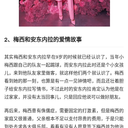
2、梅西和安东内拉的爱情故事
其实梅西和安东内拉早在9岁的时候就已经认识了，当年小
梅西跟自己的队友一起踢球，而安东内拉此时还是个小女孩
儿，来到他队友家里做客，就这样他们两个就认识了。梅西
看到她的那一刻，也算是有一点一见钟情吧，而且还壮着胆
子给安东内拉写情书，不过此时的安东内拉肯定认为他是在
过家家，并没有太当回事儿，只是回应他说可以做好朋友。
再后来，梅西患有侏儒症，需要固定的打激素，但是梅西的
家庭又很普通，父亲根本不足以支付昂贵的费用，于是只能
到处去求各大俱乐部，看看有没有人愿意签下梅西并为他治