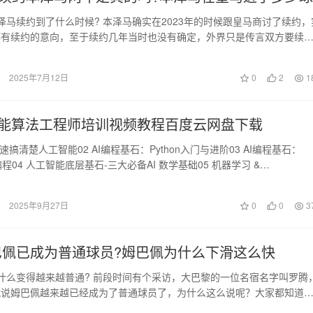
泽马续约到了什么时候? 本泽马确实在2023年的时候跟皇马商讨了续约，
都有续约的意向，至于续约几年当时也没有确定，外界只是传言双方要续
续却不是这…
2025年7月12日
0
2
1
智能算法工程师培训视频教程百度云网盘下载
 快速搞清楚人工智能02 AI编程基石：Python入门与进阶03 AI编程基石：
级编程04 人工智能底层基石-三大必备AI 数学基础05 机器学习 &…
2025年9月27日
0
0
3
巴佩已成为普通球员?姆巴佩为什么下滑这么快
什么变得越来越普通? 前段时间有个采访，大巴黎的一位名宿名字叫罗腾
就说姆巴佩越来越已经成为了普通球员了，为什么这么说呢？大家都知道
岁的时候就已…