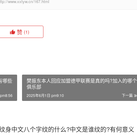
.xxtyw.cn/167.html
赞
(1)
有哪些
樊振东本人回应加盟德甲联赛是真的吗?加入的哪个
俱乐部
pm8:56
2025年6月1日 pm9:10
下一篇
纹身中文八个字纹的什么?中文是谁纹的?有何意义