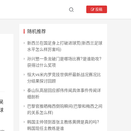
投稿
随机推荐
新西兰在国足身上打破进球荒(新西兰足球
水平怎么样厉害吗)
孙兴慜一条龙破门是哪场比赛?是谁助攻?
获得过什么奖项
恒大vs米内罗竞技世俱杯最新战况赛况比
分结果探讨回顾
泰山队高层回应郝伟传闻具体事件传闻详
细剖析
吴
巴黎官推晒梅西倒钩瞬间(巴黎和梅西之间
球
的关系怎么样)
韩国主帅领到首张主教练黄牌是真的吗?
韩国现任主教练是谁