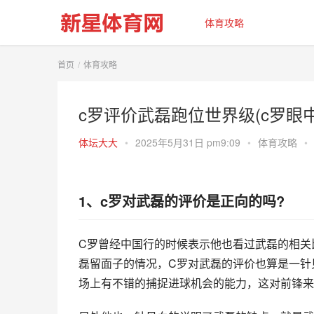
体育攻略
首页
体育攻略
c罗评价武磊跑位世界级(c罗眼
体坛大大
•
2025年5月31日 pm9:09
•
体育攻略
•
1、c罗对武磊的评价是正向的吗?
C罗曾经中国行的时候表示他也看过武磊的相关
磊留面子的情况，C罗对武磊的评价也算是一针
场上有不错的捕捉进球机会的能力，这对前锋来