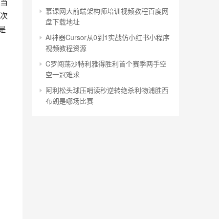
当
慕课网大前端架构师培训视频教程百度网
次
盘下载地址
是
AI神器Cursor从0到1实战仿小红书小程序
视频教程资源
C罗闯荡沙特利雅得胜利首个赛季两手空
空一冠难求
阿利松头球压哨读秒逆转绝杀利物浦胜西
布朗是哪场比赛