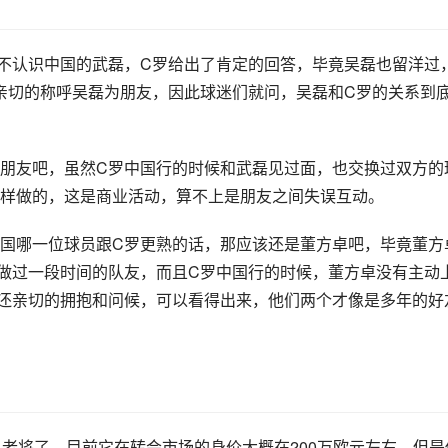
不认识中国的武磊，C罗给出了肯定的回答，毕竟吴磊也留洋过
亲切的称呼吴磊为朋友，因此球迷们就问，吴磊和C罗的关系到
朋友吧，虽然C罗中国行的时候和武磊见过面，也交换过双方的
样做的，这是商业活动，算不上是朋友之间失误互动。
国哪一位球员跟C罗更熟的话，那应该还是董方卓吧，毕竟董方
做过一段时间的队友，而且C罗中国行的时候，董方卓没有主动
还亲切的拥抱和问候，可以看得出来，他们两个才像是多年的好
名老将了，目前它在转会市场的身价大概在200万欧元左右，但是