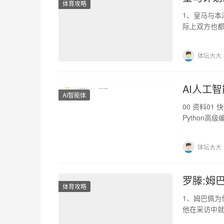
体育攻略
1、皇马与本
际上双方也
两年，但后
体坛大大
AI人工
AI智能体
00 资料01
Python高
体坛大大
罗滕:姆
体育攻略
1、姆巴佩为
他在采访中
姆巴佩在17