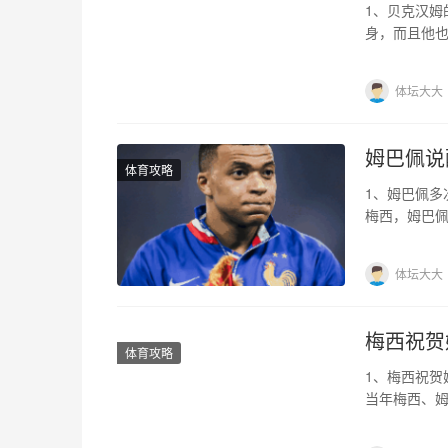
1、贝克汉姆
身，而且他
讨，可不可
体坛大大
姆巴佩说
体育攻略
1、姆巴佩多
梅西，姆巴
国拿到了世
体坛大大
梅西祝贺
体育攻略
1、梅西祝贺
当年梅西、
了201个进