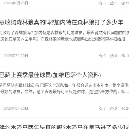
2025年5月25日
0
1
2
意收购森林狼真的吗?加内特在森林狼打了多少年
的收购了森林狼吗? 加内特是森林狼的功勋球员，最近竟然有传闻加内特
，这到底是怎么回事呢？而森林狼的老板也被爆料出说是要将森林狼给甩
在听取各方的报价…
2025年7月20日
0
0
1
巴萨上赛季最佳球员(加维巴萨个人资料)
是巴萨队内最佳球员吗 巴萨这个球队每一年都会评选出本年度一整个赛季
现最好的球员，当然，这个表现最好可不只是进球，是包括全方位的，队
前锋参与评选，中…
2025年5月30日
0
0
2
续约本泽马两年是真的吗?本泽马在皇马进了多少球