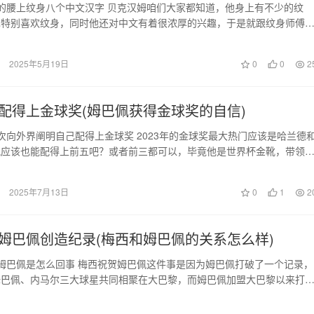
的腰上纹身八个中文汉字 贝克汉姆咱们大家都知道，他身上有不少的纹
也特别喜欢纹身，同时他还对中文有着很浓厚的兴趣，于是就跟纹身师傅
以给自己身上纹一句…
2025年5月19日
0
0
2
配得上金球奖(姆巴佩获得金球奖的自信)
次向外界阐明自己配得上金球奖 2023年的金球奖最大热门应该是哈兰德
佩应该也能配得上前五吧？或者前三都可以，毕竟他是世界杯金靴，带领
界杯亚军，面…
2025年7月13日
0
1
2
姆巴佩创造纪录(梅西和姆巴佩的关系怎么样)
姆巴佩是怎么回事 梅西祝贺姆巴佩这件事是因为姆巴佩打破了一个记录，
姆巴佩、内马尔三大球星共同相聚在大巴黎，而姆巴佩加盟大巴黎以来打
球，彻底成为了…