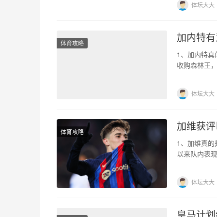
体坛大大
加内特有
体育攻略
1、加内特真
收购森林王
卖，目前还
体坛大大
加维获评
体育攻略
1、加维真的
以来队内表
最好不只是
体坛大大
皇马计划